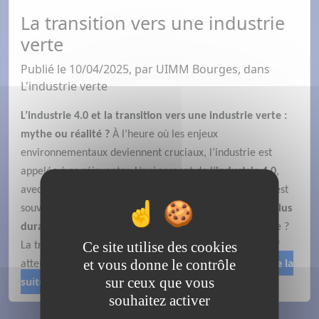
La transition vers une industrie
verte
Publié le 10/04/2025, par UIMM Bourges, dans
L'industrie verte
L’industrie 4.0 et la transition vers une industrie verte :
mythe ou réalité ?
À l’heure où les enjeux
environnementaux deviennent cruciaux, l’industrie est
appelée à se réinventer. L’avènement de l’
industrie 4.0
,
avec ses technologies intelligentes et interconnectées, est
souvent présenté comme un levier vers une
industrie plus
durable
. Mais cette promesse est-elle réellement tenue ?
Ce site utilise des cookies
La transition vers une industrie verte est-elle un objectif
et vous donne le contrôle
Lire la
atteignable ou une simple utopie technologique ?
sur ceux que vous
suite
souhaitez activer